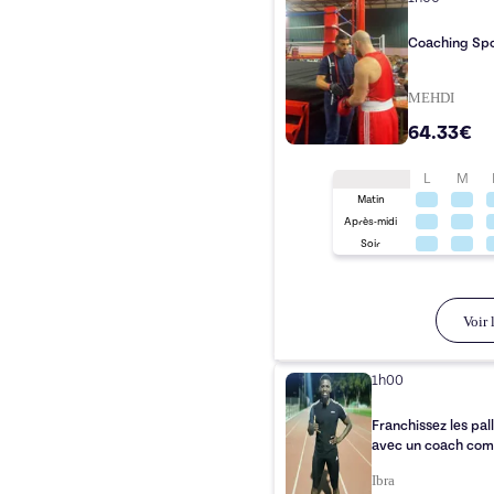
Coaching Spo
MEHDI
64.33€
L
M
Matin
Après-midi
Soir
Voir l
1h00
Franchissez les pal
avec un coach comp
Ibra