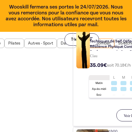
Wooskill fermera ses portes le 24/07/2026. Nous
vous remercions pour la confiance que vous nous
avez accordée. Nos utilisateurs recevront toutes les
informations utiles par mail.
30 min
Trier par
Techniques de Self-Défen
e
Pilates
Autres - Sport
Danse
Sport de combat
Stretch
Résilience Physique Cons
Renforcement du Core R
Clau
35.09€
soit
70.18
€/h
L
M
Matin
Après-midi
Soir
Voir l
1h00