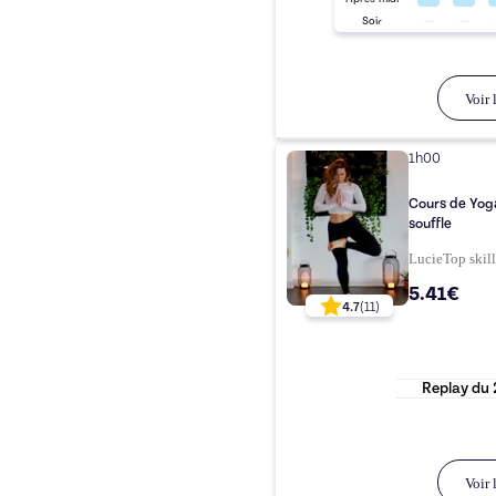
Soir
Voir l
1h00
Cours de Yog
souffle
Lucie
Top
skil
5.41€
4.7
(
11
)
Replay du
Voir l