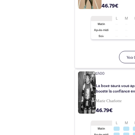
46.79€
L
M
Matin
Après-midi
Soir
Voir l
1h00
La boxe saura vous app
booste la confiance en 
Marie Charlotte
46.79€
L
M
Matin
Après-midi