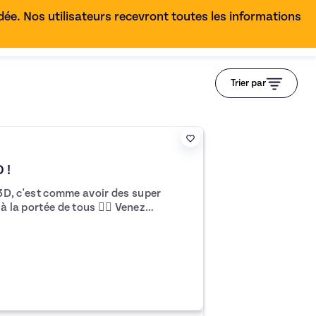
e. Nos utilisateurs recevront toutes les informations
FR
Trier par
 !
n 3D, c'est comme avoir des super
 portée de tous 🐱‍🏍 Venez
e ! Je serai votre coach
 3D 🧙‍♂️