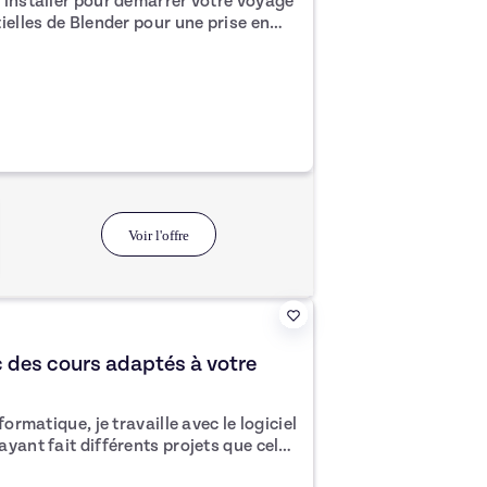
'installer pour démarrer votre voyage
bilités de création. Apprenez à
 avancés, la mise en couleur, les
 créations. Adaptez le cours
ions créatives. Découvrez les
er pour réaliser des projets
Voir l'offre
 des cours adaptés à votre
ormatique, je travaille avec le logiciel
yant fait différents projets que cela
tions d’appartement, d’immeubles, de