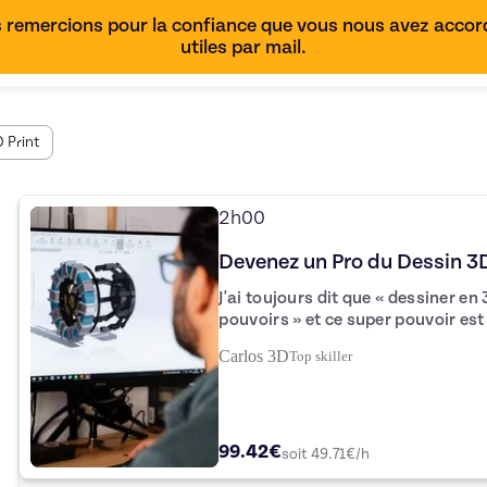
 remercions pour la confiance que vous nous avez accordé
utiles par mail.
 Print
2h00
Devenez un Pro du Dessin 3D
J'ai toujours dit que « dessiner e
pouvoirs » et ce super pouvoir est à la
apprendre en groupe de manière simple et ludiqu
Carlos 3D
Top
skiller
et votre mentor dans le monde de la
99.42€
soit
49.71
€/h