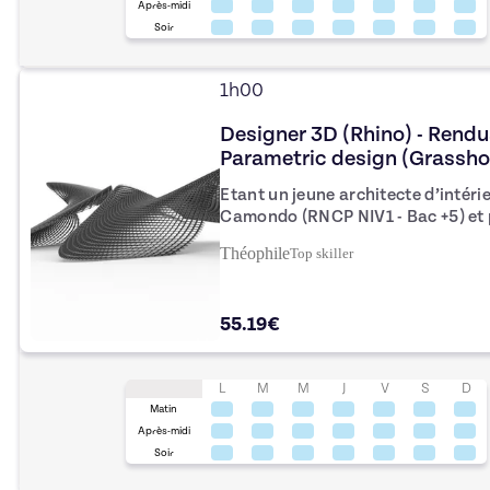
Après-midi
Soir
1h00
Designer 3D (Rhino) - Rendu
Parametric design (Grassh
Etant un jeune architecte d’intéri
Camondo (RNCP NIV1 - Bac +5) et
professionnelle au sein de prestig
Théophile
Top
skiller
l'agence Jouin Manku chez Ora Ito 
propose de donner des cours part
(Couleur/matière/lumière) ainsi qu
55.19€
peux former sur les logiciels suiv
encore Cinéma 4D, ainsi que sur l
impression 3D sur Cura.
L
M
M
J
V
S
D
Matin
Après-midi
Soir