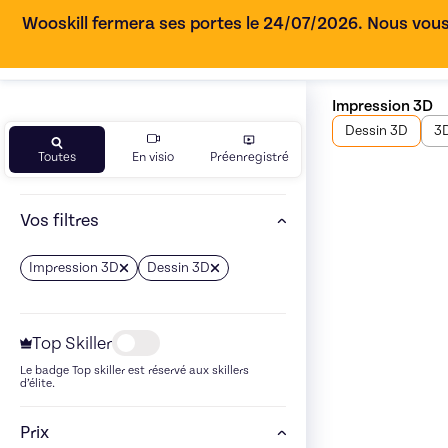
Wooskill fermera ses portes le 24/07/2026. Nous vous
Impression 3D
Dessin 3D
3D
Toutes
En visio
Préenregistré
Vos filtres
Impression 3D
Dessin 3D
Top Skiller
Le badge Top skiller est réservé aux skillers
d’élite.
Prix