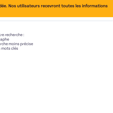
e. Nos utilisateurs recevront toutes les informations
FR
tre recherche
:
graphe
erche moins précise
s mots clés