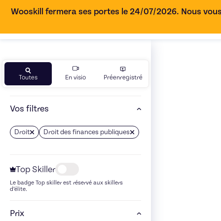
Wooskill fermera ses portes le 24/07/2026. Nous vous
Toutes
En visio
Préenregistré
Vos filtres
Droit
Droit des finances publiques
Top Skiller
Le badge Top skiller est réservé aux skillers
d’élite.
Prix