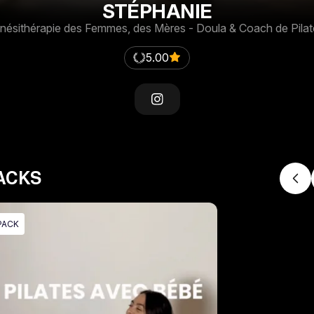
STÉPHANIE
inésithérapie des Femmes, des Mères - Doula & Coach de Pilat
5.00
ACKS
PACK