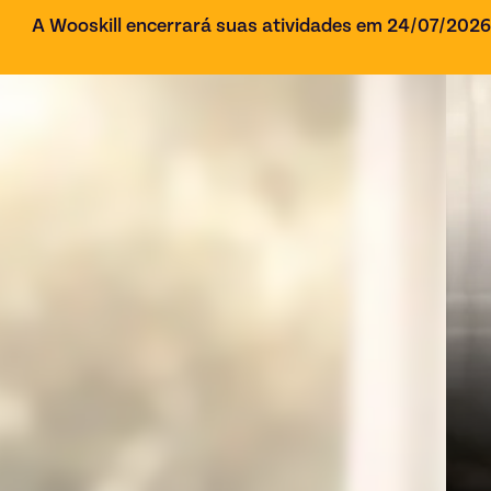
A Wooskill encerrará suas atividades em 24/07/202