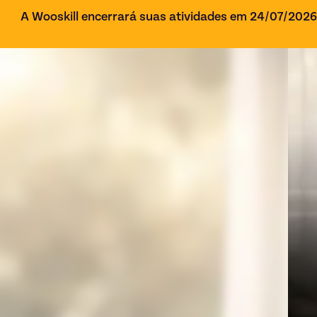
A Wooskill encerrará suas atividades em 24/07/202