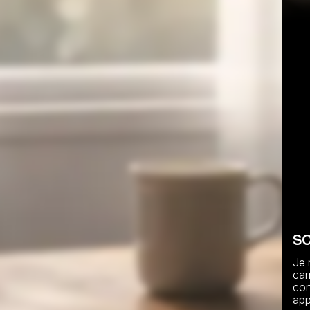
S
Je 
car
con
app