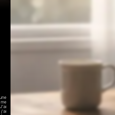
une 
 me 
'ai 
'ai 