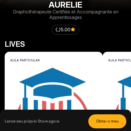
AURELIE
Graphothérapeute Certifiée et Accompagnante en
Apprentissages
5.00
LIVES
AULA PARTICULAR
AULA PARTIC
Lance seu próprio Store agora
Obter o meu