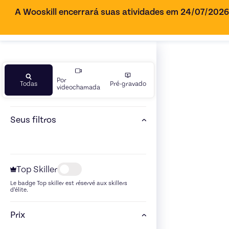
A Wooskill encerrará suas atividades em 24/07/202
Por
Todas
Pré-gravado
videochamada
Seus filtros
Top Skiller
Le badge Top skiller est réservé aux skillers
d’élite.
Prix