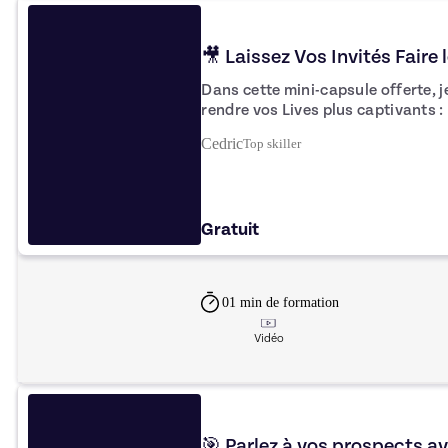
🎥 Laissez Vos Invités Faire 
Dans cette mini-capsule offerte, j
rendre vos Lives plus captivants :
de la scène ! 💡 nvie d’aller plus
Cedric
Top
skiller
complet de formation pour seuleme
formations commerciales pour perf
vos Lives ! 🎯
Gratuit
01 min
de formation
Vidéo
🎯 Parlez à vos prospects av