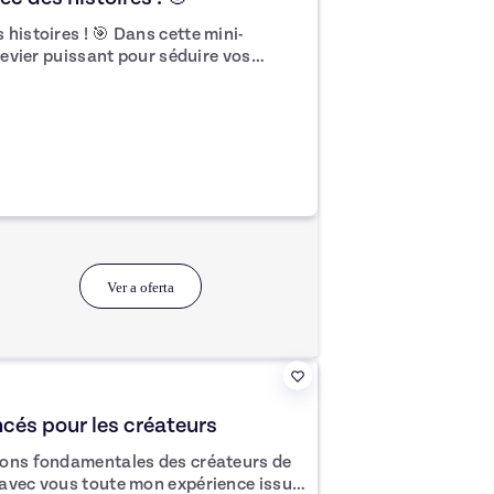
 🎯 Dans cette mini-
 levier puissant pour séduire vos
du storytelling. ✨ 👉 Les faits
lus. Racontez des histoires qui
s aspirations et leurs émotions. En
tes ou des expériences réelles, vous
avec votre audience et vous suscitez
our seulement 71 €, avec déja plus
ponibles ! C'est l'occasion idéale
t maximiser votre impact. 🚀
Ver a oferta
cés pour les créateurs
ions fondamentales des créateurs de