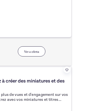
teur et surtout 8 ans à analyser et
înes YouTube.
Ver a oferta
z à créer des miniatures et des
r plus de vues et d'engagement sur vos
nent pas les vues qu'elles méritent ?