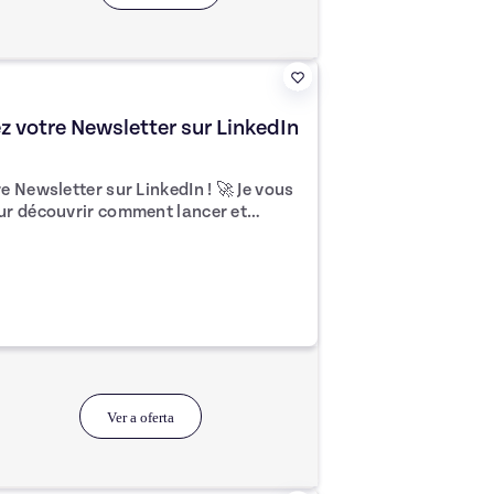
z votre Newsletter sur LinkedIn
wsletter sur LinkedIn ! 🚀 Je vous
ur découvrir comment lancer et
s de cette
r une newsletter engageante, à cibler
tiliser cet outil pour gagner en
nauté fidèle. LinkedIn est une
 idées et renforcer votre crédibilité
nt 71 € et accédez à plus de 10
ponibles pour booster votre stratégie
Ver a oferta