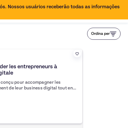
ós. Nossos usuários receberão todas as informações
PT-BR
Ordina per
er les entrepreneurs à
gitale
t conçu pour accompagner les
nt de leur business digital tout en
essentiels. Avec une approche
r d'une initiation complète à une
 te permettra de poser des bases