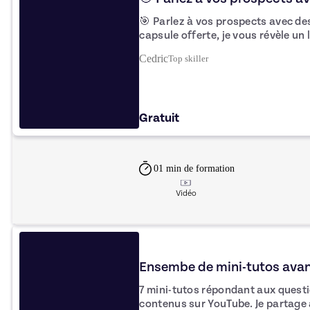
🎯 Parlez à vos prospects avec des histoires !
capsule offerte, je vous révèle un
prospects et capter leur attention : l’art 
Cedric
Top
skiller
et arguments seuls ne suffisent p
résonnent avec leurs besoins, leur
partageant des anecdotes inspiran
créez une connexion authentique 
Gratuit
l’envie de travailler avec vous. 💡 Envie d’aller plus loin ? Découvrez mon
programme complet de formation p
de 10 formations commerciales dis
pour renforcer vos compétences e
01 min
de formation
Vidéo
Ensembe de mini-tutos avan
7 mini-tutos répondant aux quest
contenus sur YouTube. Je partage avec vous toute mon expérience issue