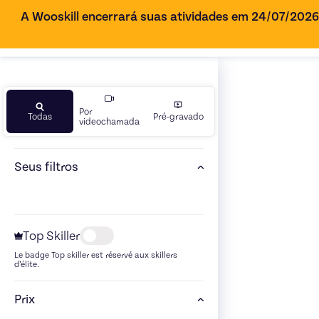
A Wooskill encerrará suas atividades em 24/07/202
Por
Todas
Pré-gravado
videochamada
Seus filtros
Top Skiller
Le badge Top skiller est réservé aux skillers
d’élite.
Prix