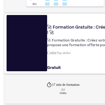
Soir
🚀 Formation Gratuite : Crée
! 🚀
🚀 Formation Gratuite : Créez votre Ne
propose une formation offerte po
réussir votre newsletter sur LinkedIn. 📧 👉 Au cour
Cedric
Top
skiller
formation, vous apprendrez à crée
efficacement votre audience et à u
visibilité et construire une commu
Gratuit
plateforme idéale pour diffuser vos
professionnelle. 💡 Envie d’aller plus loin ? Rejoignez mon programme
complet de formation pour seuleme
formations commerciales déjà dis
17 min
de formation
!
Vidéo