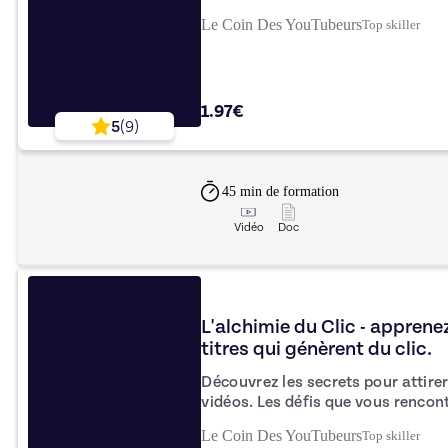
de plus de 12 ans en tant que créa
Le Coin Des YouTubeurs
Top
skiller
accompagner de centaines de cha
1.97€
5
(
9
)
45 min
de formation
Vidéo
Doc
L'alchimie du Clic - apprene
titres qui génèrent du clic.
Découvrez les secrets pour attire
vidéos. Les défis que vous rencontrez avec vos miniatures et titres
YouTube Vous travaillez dur pour créer du contenu de qualité sur
Le Coin Des YouTubeurs
Top
skiller
YouTube, mais vos vidéos n'obtien