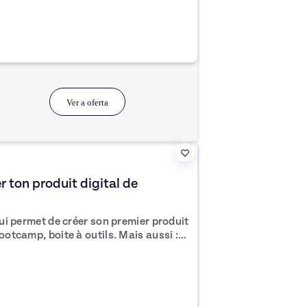
que vous pourriez rencontrer : 👉
l et se fondent dans la masse. Vous
e votre audience dès le premier coup
e votre
vidéos n'obtiennent pas le nombre de
ale de ces
Ver a oferta
issance et de techniques spécifiques
efficaces. Sans ces
 plus intéressantes peuvent passer
 par les meilleurs créateurs de contenu
res qui attirent les clics et fidélisent
er ton produit digital de
aginez que vos vidéos
n et génèrent des milliers de vues
 qui permet de créer son premier produit
parfaitement optimisés. Voici
ootcamp, boite à outils. Mais aussi :
nsformer votre chaîne YouTube :
ion. Cette formation en autonomie
ous fournir toutes les techniques et
ls intégrant de l'IA afin de gagner du
er drastiquement vos miniatures et
e quête : en 7 jours tu apprends de
ton produit digital !