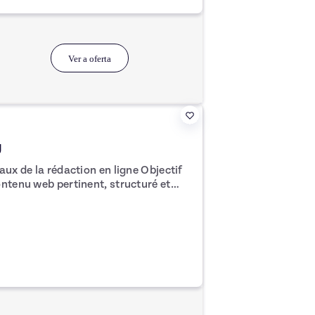
ues et d'engagement. 📈 En
es, vous verrez une croissance notable
titres
nt la reconnaissance et la crédibilité
Ver a oferta
pétences pratiques et des stratégies
 et des titres YouTube irrésistibles.
a formation : - Module 0 :
a formation - Module 1 :
 Partie 1 - Identifier les codes
g
e la rédaction en ligne Objectif
tants (1h30) Partie 1 - Les ingrédients
ontenu web pertinent, structuré et
2 - Les étapes pour créer un bon titre
s clés pour comprendre les
des
, adapter votre style selon les usages du
 1 - Les concepts de miniatures qui
vos lecteurs… et pour les moteurs de
'une miniature qui aident au clic
ne bonne miniature Partie 4 - On crée
ur vous permettre de produire des
bo Titre
de A à Z d'une création titre +
re claires et percutantes adaptées aux
rs, hiérarchisation de l’information,
au clic. ✅ Des techniques avancées