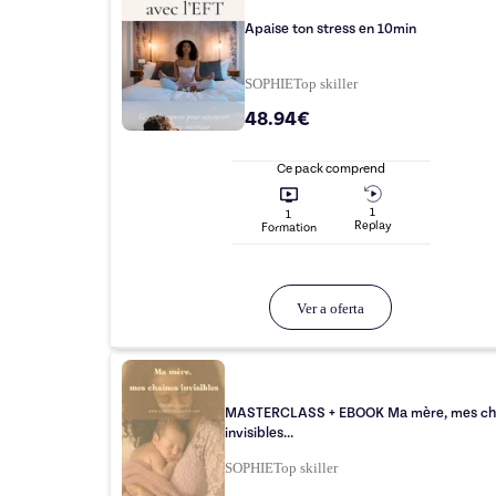
Apaise ton stress en 10min
SOPHIE
Top
skiller
48.94€
Ce pack comprend
1
1
Replay
Formation
Ver a oferta
MASTERCLASS + EBOOK Ma mère, mes chaînes
invisibles...
SOPHIE
Top
skiller