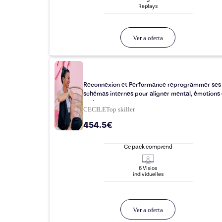
3
Replay
s
Ver a oferta
Reconnexion et Performance reprogrammer ses
schémas internes pour aligner mental, émotions 
action
CECILE
Top
skiller
454.5€
Ce pack comprend
6
Visio
s
individuelle
s
Ver a oferta