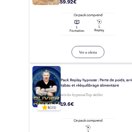
59.92€
Ce pack comprend
1
1
Replay
Formation
Ver a oferta
Pack Replay hypnose : Perte de poids, arr
tabac et rééquilibrage alimentaire
reivilo hypnose
Top
skiller
19.6€
5
(
25
)
Ce pack comprend