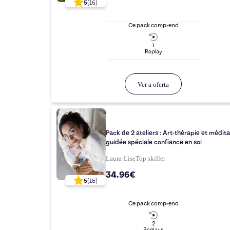
5
(
16
)
Ce pack comprend
1
Replay
Ver a oferta
Pack de 2 ateliers : Art-thérapie et médita
guidée spéciale confiance en soi
Laura-Lise
Top
skiller
34.96€
5
(
16
)
Ce pack comprend
2