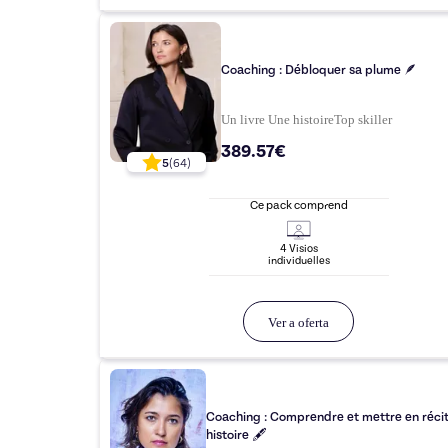
Coaching : Débloquer sa plume 🪶
Un livre Une histoire
Top
skiller
389.57€
5
(
64
)
Ce pack comprend
4
Visio
s
individuelle
s
Ver a oferta
Coaching : Comprendre et mettre en récit son
histoire 🖋️