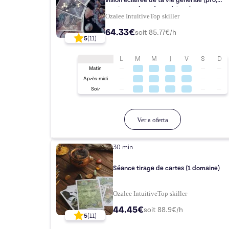
vision éclairée de ta vie générale (pro,
sentimentale et énergétique).
Ozalee Intuitive
Top
skiller
64.33€
soit
85.77
€/h
5
(
11
)
L
M
M
J
V
S
D
Matin
Après-midi
Soir
Ver a oferta
30 min
Séance tirage de cartes (1 domaine)
Ozalee Intuitive
Top
skiller
44.45€
soit
88.9
€/h
5
(
11
)