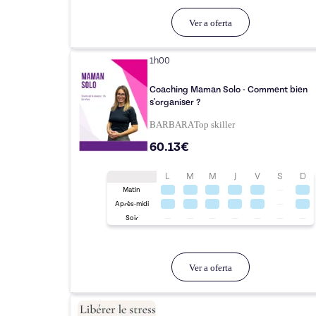
Ver a oferta
1h00
Coaching Maman Solo - Comment bien
s'organiser ?
BARBARA
Top
skiller
60.13€
L
M
M
J
V
S
D
Matin
Après-midi
Soir
Ver a oferta