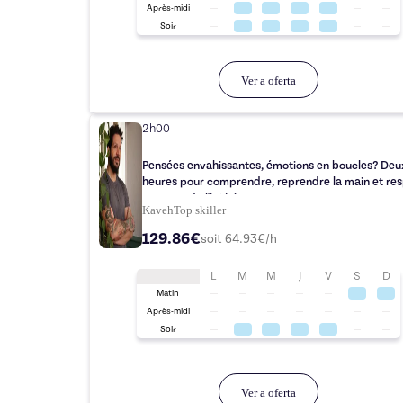
Après-midi
Soir
Ver a oferta
2h00
Pensées envahissantes, émotions en boucles? Deu
heures pour comprendre, reprendre la main et res
nouveau de l'intérieur.
Kaveh
Top
skiller
129.86€
soit
64.93
€/h
L
M
M
J
V
S
D
Matin
Après-midi
Soir
Ver a oferta