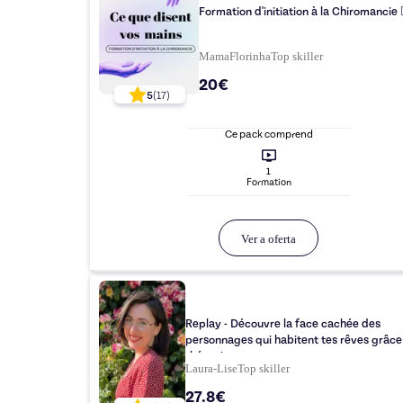
Formation d'initiation à la Chiromancie 
MamaFlorinha
Top
skiller
20€
5
(
17
)
Ce pack comprend
1
Formation
Ver a oferta
Replay - Découvre la face cachée des
personnages qui habitent tes rêves grâce à
thérapie..
Laura-Lise
Top
skiller
27.8€