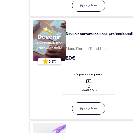
Ver a oferta
Devenir cartomancienne professionnell
MamaFlorinha
Top
skiller
20€
5
(
17
)
Ce pack comprend
2
Formation
s
Ver a oferta