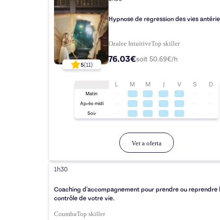
Hypnose de regression des vies antéri
Ozalee Intuitive
Top
skiller
76.03€
soit
50.69
€/h
5
(
11
)
L
M
M
J
V
S
D
Matin
Après-midi
Soir
Ver a oferta
1h30
Coaching d'accompagnement pour prendre ou reprendre 
contrôle de votre vie.
Coumba
Top
skiller