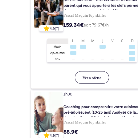
Qui est mon ado ? Une véritable formatio
parent qui vous apportera les clefs perme
de traverser cette période délicate
Pascal Maquin
Top
skiller
159.34€
soit
79.67
€/h
4.9
(
7
)
L
M
M
J
V
S
D
Matin
Après-midi
Soir
Ver a oferta
1h00
Coaching pour comprendre votre adolesc
pré-adolescent (10-25 ans) Analyse de la
situation Conseil Suite à donner si besoin
Pascal Maquin
Top
skiller
88.9€
4.9
(
7
)