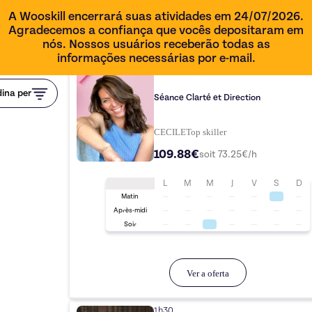
A Wooskill encerrará suas atividades em 24/07/2026.
Agradecemos a confiança que vocês depositaram em
nós. Nossos usuários receberão todas as
informações necessárias por e-mail.
1h30
ina per
Séance Clarté et Direction
CECILE
Top
skiller
109.88€
soit
73.25
€/h
L
M
M
J
V
S
D
Matin
Après-midi
Soir
Ver a oferta
1h30