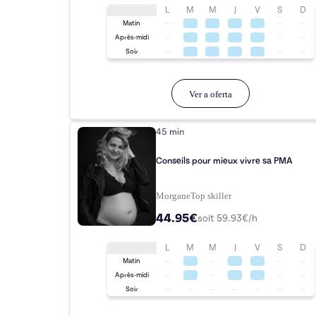
L
M
M
J
V
S
D
Matin
Après-midi
Soir
Ver a oferta
45 min
Conseils pour mieux vivre sa PMA
Morgane
Top
skiller
44.95€
soit
59.93
€/h
L
M
M
J
V
S
D
Matin
Après-midi
Soir