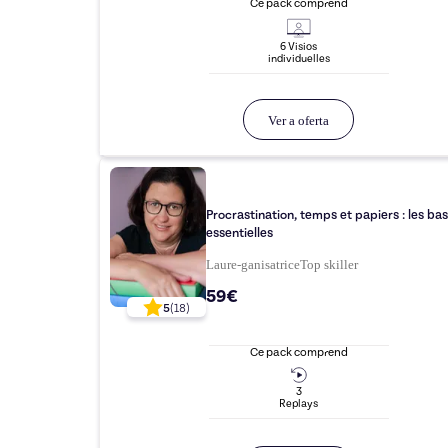
Ce pack comprend
6
Visio
s
individuelle
s
Ver a oferta
Procrastination, temps et papiers : les ba
essentielles
Laure-ganisatrice
Top
skiller
59€
5
(
18
)
Ce pack comprend
3
Replay
s