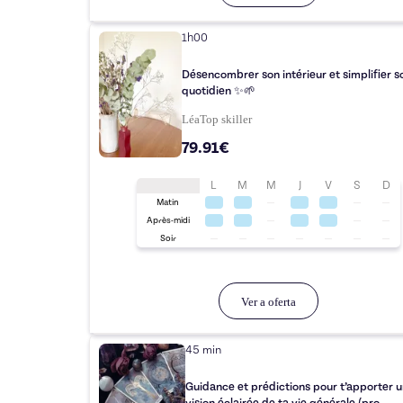
1h00
Désencombrer son intérieur et simplifier s
quotidien ✨🌱
Léa
Top
skiller
79.91€
L
M
M
J
V
S
D
Matin
Après-midi
Soir
Ver a oferta
45 min
Guidance et prédictions pour t’apporter 