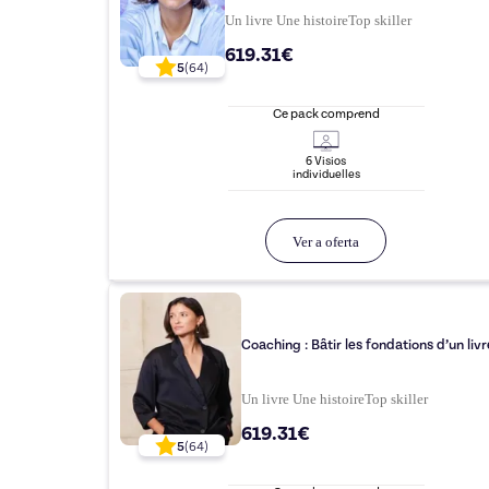
Un livre Une histoire
Top
skiller
619.31€
5
(
64
)
Ce pack comprend
6
Visio
s
individuelle
s
Ver a oferta
Coaching : Bâtir les fondations d’un livr
Un livre Une histoire
Top
skiller
619.31€
5
(
64
)