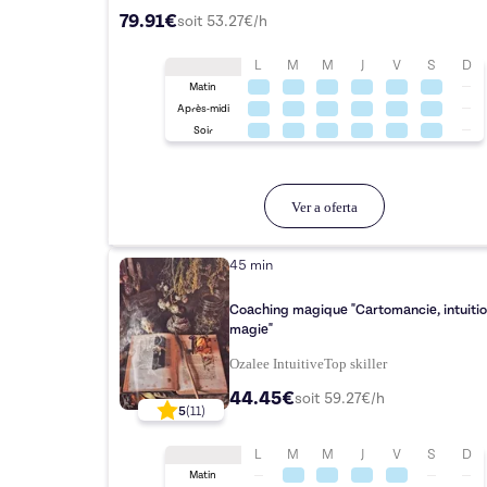
79.91€
soit
53.27
€/h
L
M
M
J
V
S
D
Matin
Après-midi
Soir
Ver a oferta
45 min
Coaching magique "Cartomancie, intuitio
magie"
Ozalee Intuitive
Top
skiller
44.45€
soit
59.27
€/h
5
(
11
)
L
M
M
J
V
S
D
Matin