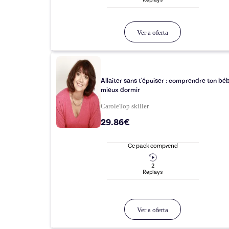
Replay
s
Ver a oferta
Allaiter sans t'épuiser : comprendre ton bé
mieux dormir
Carole
Top
skiller
29.86€
Ce pack comprend
2
Replay
s
Ver a oferta