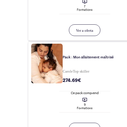
7
Formation
s
Ver a oferta
Pack : Mon allaitement maîtrisé
Carole
Top
skiller
274.69€
Ce pack comprend
9
Formation
s