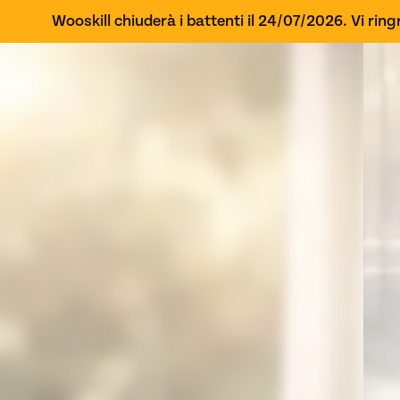
Wooskill chiuderà i battenti il 24/07/2026. Vi ringr