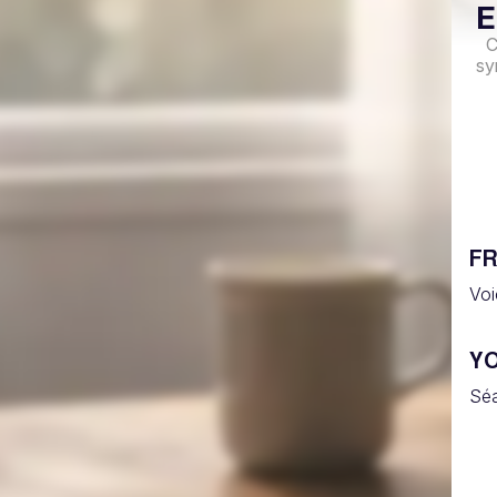
E
C
sy
FR
Voi
YO
Séa