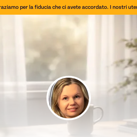
aziamo per la fiducia che ci avete accordato. I nostri uten