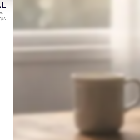
AL
es
rps