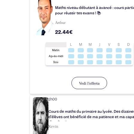
Maths niveau débutant à avancé : cours partic
pour réussir tes exams ! 📚
Arthur
22.44€
L
M
M
J
V
S
D
Matin
Après-midi
Soir
Vedi l'offerta
1h00
Cours de maths du primaire au lycée. Des dizaine
d'élèves ont bénéficié de ma patience et ma capa
d'explication.
Kevin