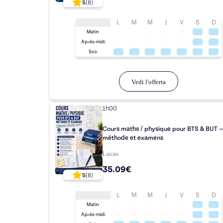
5
(
8
)
L
M
M
J
V
S
D
Matin
Après-midi
Soir
Vedi l'offerta
1h00
Cours maths / physique pour BTS & BUT —
méthode et examens
Lucas
35.09€
5
(
8
)
L
M
M
J
V
S
D
Matin
Après-midi