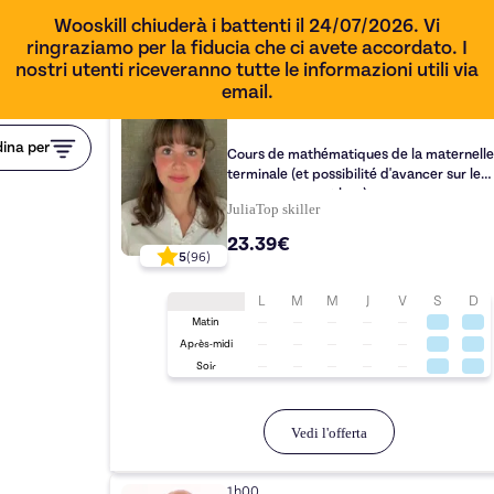
Wooskill chiuderà i battenti il 24/07/2026. Vi
ringraziamo per la fiducia che ci avete accordato. I
nostri utenti riceveranno tutte le informazioni utili via
email.
1h00
ina per
Cours de mathématiques de la maternelle 
terminale (et possibilité d'avancer sur le
programme post bac)
Julia
Top
skiller
23.39€
5
(
96
)
L
M
M
J
V
S
D
Matin
Après-midi
Soir
Vedi l'offerta
1h00