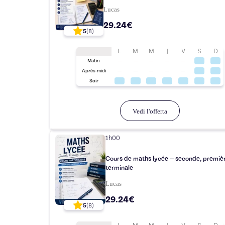
Lucas
29.24€
5
(
8
)
L
M
M
J
V
S
D
Matin
Après-midi
Soir
Vedi l'offerta
1h00
Cours de maths lycée — seconde, premièr
terminale
Lucas
29.24€
5
(
8
)