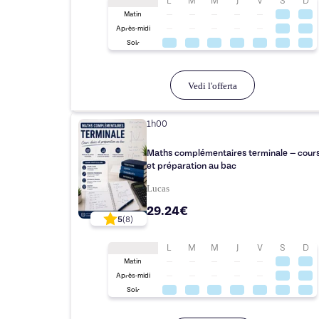
L
M
M
J
V
S
D
Matin
Après-midi
Soir
Vedi l'offerta
1h00
Maths complémentaires terminale — cours 
et préparation au bac
Lucas
29.24€
5
(
8
)
L
M
M
J
V
S
D
Matin
Après-midi
Soir