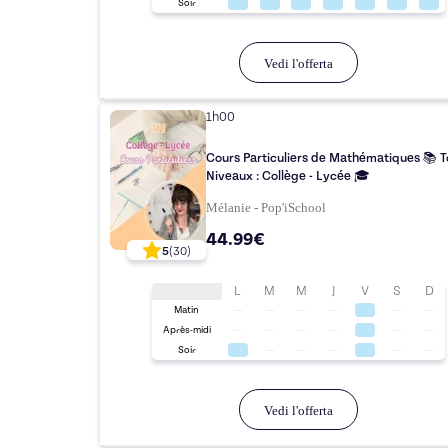
Soir
Vedi l'offerta
1h00
Cours Particuliers de Mathématiques 📚 T
Niveaux : Collège - Lycée 🎓
Mélanie - Pop'iSchool
44.99€
5
(
30
)
L
M
M
J
V
S
D
Matin
Après-midi
Soir
Vedi l'offerta