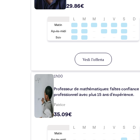
29.86€
L
M
M
J
V
S
D
Matin
Après-midi
Soir
Vedi l'offerta
1h00
Professeur de mathématiques: faîtes confiance
professionnel avec plus 15 ans d'expérience.
Patrice
35.09€
L
M
M
J
V
S
D
Matin
Après-midi