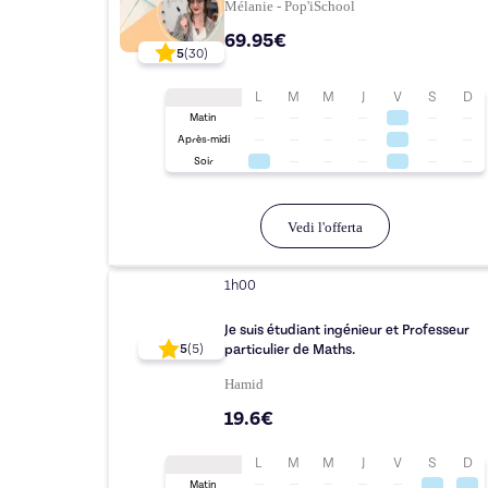
Mélanie - Pop'iSchool
69.95€
5
(
30
)
L
M
M
J
V
S
D
Matin
Après-midi
Soir
Vedi l'offerta
1h00
Je suis étudiant ingénieur et Professeur
particulier de Maths.
5
(
5
)
Hamid
19.6€
L
M
M
J
V
S
D
Matin