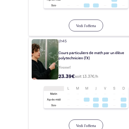
Soir
Vedi l'offerta
1h45
Cours particuliers de math par un élève
polytechnicien (l'X)
Youssef
23.39€
soit
13.37
€/h
L
M
M
J
V
S
D
Matin
Après-midi
Soir
Vedi l'offerta