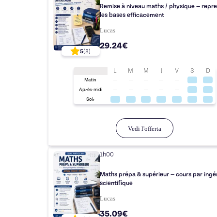
Remise à niveau maths / physique — repr
les bases efficacement
Lucas
29.24€
5
(
8
)
L
M
M
J
V
S
D
Matin
Après-midi
Soir
Vedi l'offerta
1h00
Maths prépa & supérieur — cours par ingé
scientifique
Lucas
35.09€