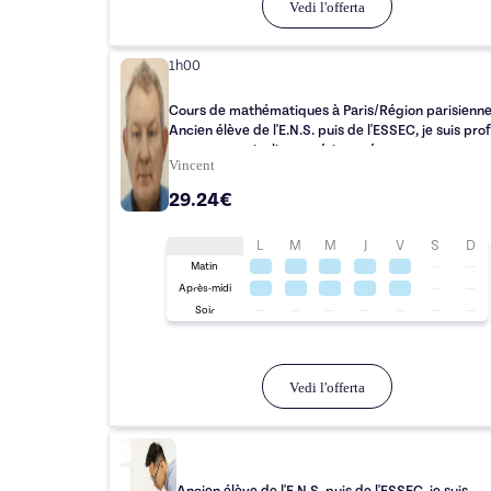
Vedi l'offerta
1h00
Cours de mathématiques à Paris/Région parisienne
Ancien élève de l'E.N.S. puis de l'ESSEC, je suis pro
en cours particulier expérimenté.
Vincent
29.24€
L
M
M
J
V
S
D
Matin
Après-midi
Soir
Vedi l'offerta