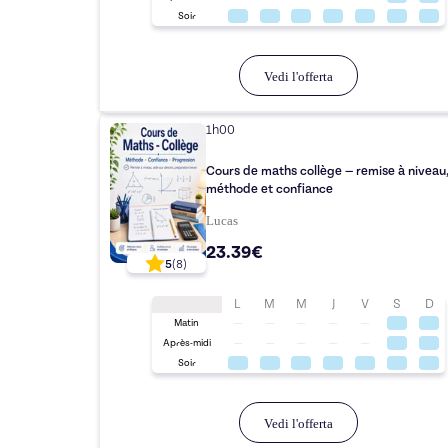
Soir
Vedi l'offerta
1h00
Cours de maths collège — remise à niveau
méthode et confiance
Lucas
23.39€
5
(
8
)
L
M
M
J
V
S
D
Matin
Après-midi
Soir
Vedi l'offerta