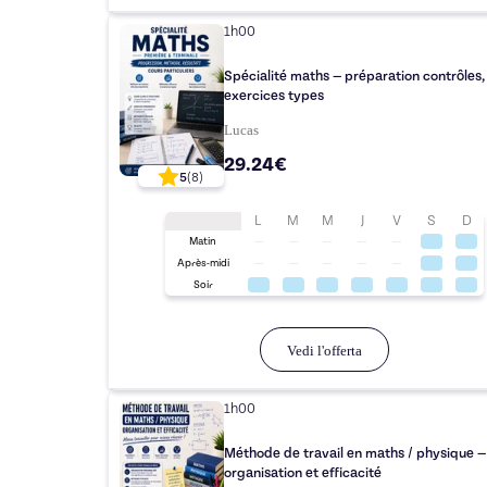
1h00
Spécialité maths — préparation contrôles,
exercices types
Lucas
29.24€
5
(
8
)
L
M
M
J
V
S
D
Matin
Après-midi
Soir
Vedi l'offerta
1h00
Méthode de travail en maths / physique —
organisation et efficacité