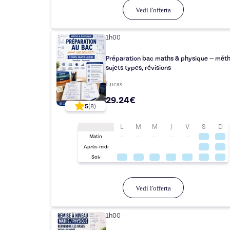
Vedi l'offerta
1h00
Préparation bac maths & physique — mét
sujets types, révisions
Lucas
29.24€
5
(
8
)
L
M
M
J
V
S
D
Matin
Après-midi
Soir
Vedi l'offerta
1h00