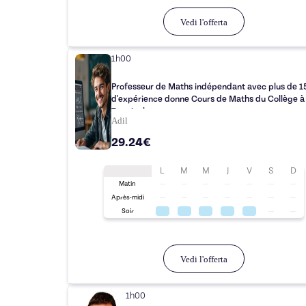
Vedi l'offerta
1h00
Professeur de Maths indépendant avec plus de 1
d'expérience donne Cours de Maths du Collège à 
Terminale
Adil
29.24€
L
M
M
J
V
S
D
Matin
Après-midi
Soir
Vedi l'offerta
1h00