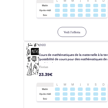
L
M
M
J
V
S
D
Matin
Après-midi
Soir
Vedi l'offerta
1h00
Cours de mathématiques de la maternelle à la ter
(possibilité de cours pour des mathématiques de 
supérieur)
Florian
23.39€
L
M
M
J
V
S
D
Matin
Après-midi
Soir