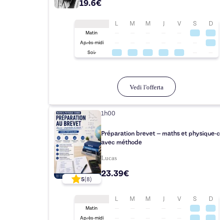
19.6€
L
M
M
J
V
S
D
Matin
Après-midi
Soir
Vedi l'offerta
1h00
Préparation brevet — maths et physique-
avec méthode
Lucas
23.39€
5
(
8
)
L
M
M
J
V
S
D
Matin
Après-midi