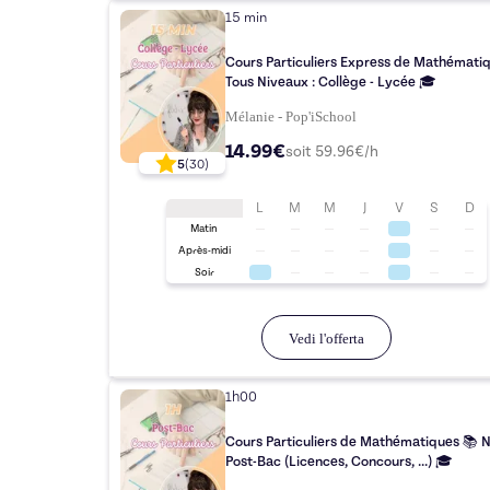
15 min
Cours Particuliers Express de Mathémati
Tous Niveaux : Collège - Lycée 🎓
Mélanie - Pop'iSchool
14.99€
soit
59.96
€/h
5
(
30
)
L
M
M
J
V
S
D
Matin
Après-midi
Soir
Vedi l'offerta
1h00
Cours Particuliers de Mathématiques 📚 
Post-Bac (Licences, Concours, ...) 🎓