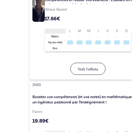
compétences et réussir vos examens - Étudiant en 
préparatoire, méthode claire et suivie
Ahmat Hamid
17.66€
L
M
M
J
V
S
D
Matin
Après-midi
Soir
Vedi l'offerta
1h00
Boostez vos compétences (et vos notes) en mathématique
un ingénieur passionné par l’enseignement !
Farees
19.89€