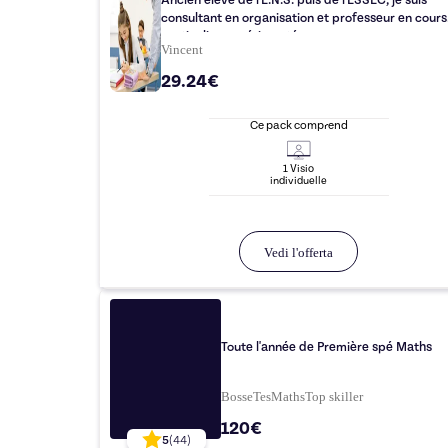
Ancien élève de l'E.N.S. puis de l'ESSEC, je suis
consultant en organisation et professeur en cours
particulier expérimenté.
Vincent
29.24€
Ce pack comprend
1
Visio
individuelle
Vedi l'offerta
Toute l'année de Première spé Maths
BosseTesMaths
Top
skiller
120€
5
(
44
)