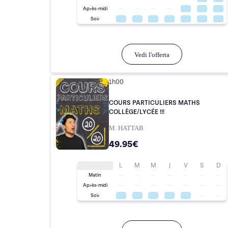
Après-midi
Soir
Vedi l'offerta
1h00
COURS PARTICULIERS MATHS
COLLÈGE/LYCÉE !!!
M. HATTAB
49.95€
L
M
M
J
V
S
D
Matin
Après-midi
Soir