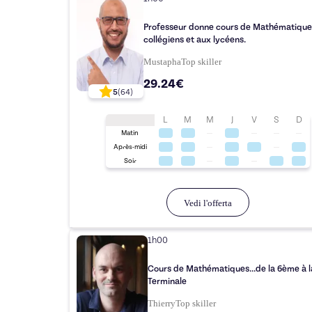
Professeur donne cours de Mathématique
collégiens et aux lycéens.
Mustapha
Top
skiller
29.24€
5
(
64
)
L
M
M
J
V
S
D
Matin
Après-midi
Soir
Vedi l'offerta
1h00
Cours de Mathématiques...de la 6ème à l
Terminale
Thierry
Top
skiller