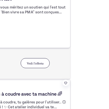
vous méritez un soutien qui l'est tout
ié d'écoute, d'échange, et de conseils.
uestions je les connais, parceque je
icultés que vous traversez pour mieux
s sur les réseaux n'ont fait que
couples, qui se sentent souvent seuls
endez-vous dès
prochaines étapes vers votre
Vedi l'offerta
s à coudre avec ta machine 🌈
 coudre, tu galères pour l'utiliser.. 🙃
el va te