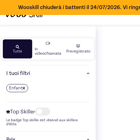
Wooskill chiuderà i battenti il 24/07/2026. Vi ringr
In
Tutte
Preregistrato
videochiamata
I tuoi filtri
Enfant
Top Skiller
Le badge Top skiller est réservé aux skillers
d’élite.
Prix