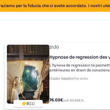
aziamo per la fiducia che ci avete accordato. I nostri uten
1h30
Hypnose de regression des v
L'hynose de regression te permettr
antérieures en étant de conscience
seras totalement guidé et protégé. Ce travail permet de compren
Ozalee Intuitive
Top
skiller
certaines peurs, phobies ou croyan
ayant une origine de vie antérieure. Un travail sera fait après plusi
séance afin de se libérer de ces p
76.03€
soit
50.69
€/h
5
(
11
)