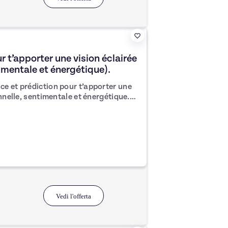
 t’apporter une vision éclairée
timentale et énergétique).
e et prédiction pour t’apporter une
onnelle, sentimentale et énergétique.
ensemble des messages sur le coté
e la personne est invité à mettre en
Vedi l'offerta