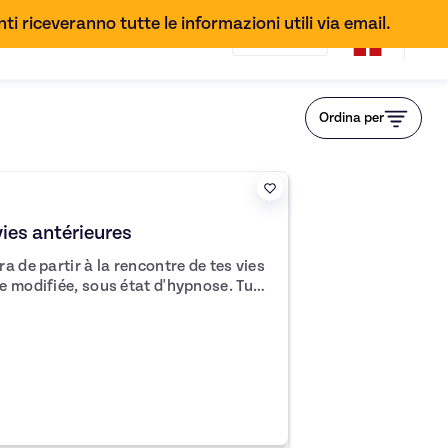
ti riceveranno tutte le informazioni utili via email.
IT
Ordina per
ies antérieures
a de partir à la rencontre de tes vies
 modifiée, sous état d'hypnose. Tu
dre
ces limitantes de notre vie actuelle
eurs
eurs ou croyances limitantes.