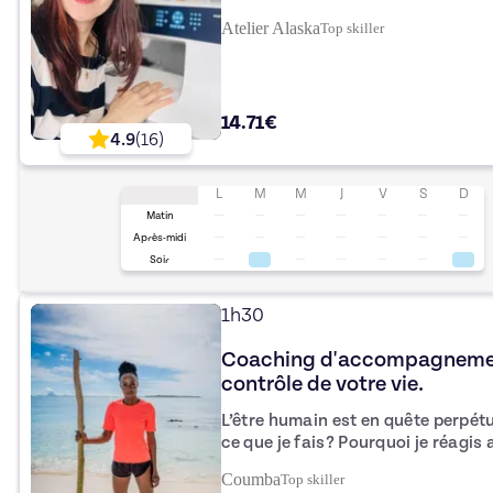
permettre de coudre sans dérégle
Atelier Alaska
Top
skiller
comment utiliser toutes les options de base. Tu as juste
la formation : - de ta machine à coudre - de sa notice - et de bien charger
ton téléphone
14.71€
4.9
(
16
)
L
M
M
J
V
S
D
Matin
Après-midi
Soir
1h30
Coaching d'accompagnement
contrôle de votre vie.
L’être humain est en quête perpétuel de Soi. Qui suis-je?
ce que je fais? Pourquoi je réagis 
questions qu’on se pose constamment! Chacun perçoit l’un
Coumba
Top
skiller
manière, l’affect et la sensibilité