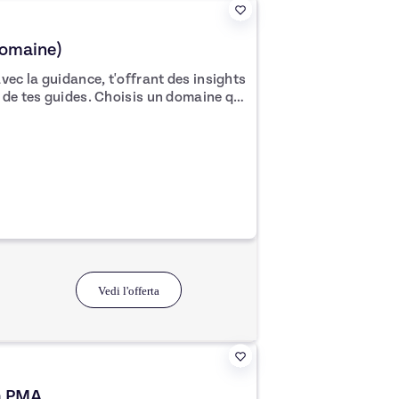
domaine)
vec la guidance, t'offrant des insights
Choisis un domaine qui
 des réponses inspirées et prédictives
 ton chemin. J'utilise mes ressentis, tarot, oracle et pendule.
Vedi l'offerta
sa PMA