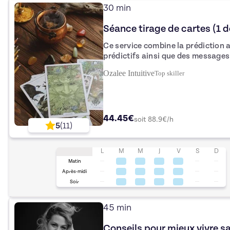
30 min
Séance tirage de cartes (1 
Ce service combine la prédiction a
prédictifs ainsi que des messages de tes guides. 
te tient à cœur, et je t'apporterai
Ozalee Intuitive
Top
skiller
pour éclairer
44.45€
soit
88.9
€/h
5
(
11
)
L
M
M
J
V
S
D
Matin
Après-midi
Soir
45 min
Conseils pour mieux vivre 