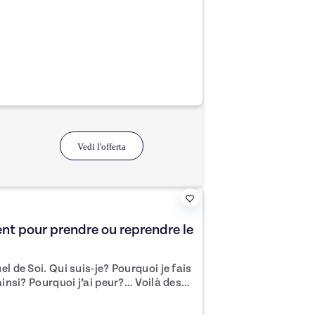
r ta machine à coudre, et comprendre
 besoin le jour de
Vedi l'offerta
 pour prendre ou reprendre le
 Pourquoi je fais
ainsi? Pourquoi j’ai peur?… Voilà des
ivers à sa
 sont gérés différemment selon les