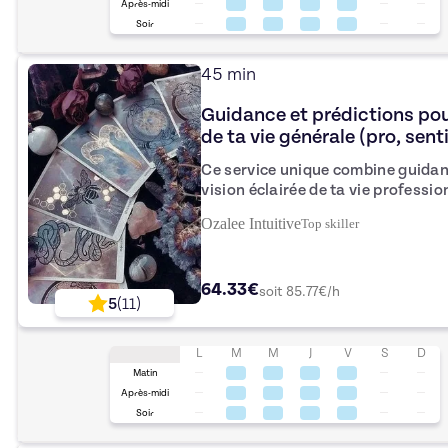
Après-midi
Soir
45 min
Guidance et prédictions pour
de ta vie générale (pro, sen
Ce service unique combine guidanc
vision éclairée de ta vie professi
Elle permet d'avoir une vision d'
Ozalee Intuitive
Top
skiller
général, pro, sentimental, et ce qu
place dans sa vie.
64.33€
soit
85.77
€/h
5
(
11
)
L
M
M
J
V
S
D
Matin
Après-midi
Soir