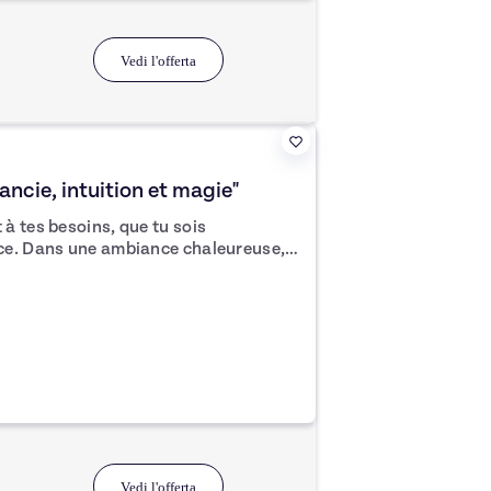
Vedi l'offerta
cie, intuition et magie"
à tes besoins, que tu sois
ce. Dans une ambiance chaleureuse,
e cartes, renforcerons ton intuition et
 tout personnalisé pour toi en
d à tes aspirations uniques.
Vedi l'offerta