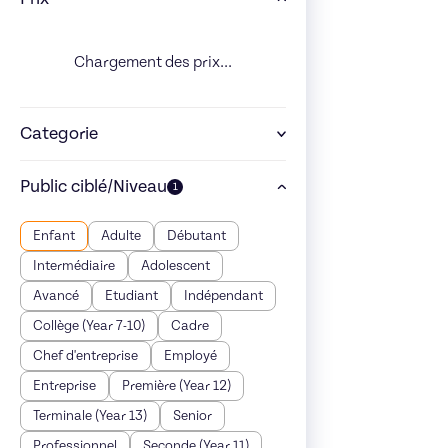
Chargement des prix...
Categorie
Public ciblé/Niveau
1
Enfant
Adulte
Débutant
Intermédiaire
Adolescent
Avancé
Etudiant
Indépendant
Collège (Year 7-10)
Cadre
Chef d'entreprise
Employé
Entreprise
Première (Year 12)
Terminale (Year 13)
Senior
Professionnel
Seconde (Year 11)