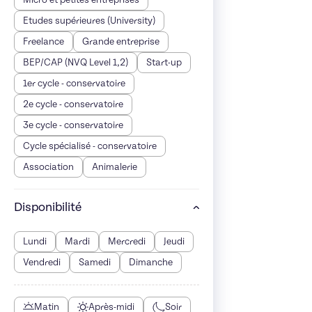
Micro et petites entreprises
Etudes supérieures (University)
Freelance
Grande entreprise
BEP/CAP (NVQ Level 1,2)
Start-up
1er cycle - conservatoire
2e cycle - conservatoire
3e cycle - conservatoire
Cycle spécialisé - conservatoire
Association
Animalerie
Disponibilité
Lundi
Mardi
Mercredi
Jeudi
Vendredi
Samedi
Dimanche
Matin
Après-midi
Soir