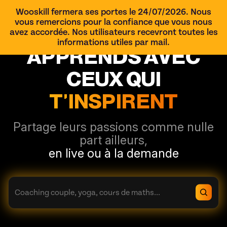
Wooskill fermera ses portes le 24/07/2026. Nous
Devenir Skiller
vous remercions pour la confiance que vous nous
avez accordée. Nos utilisateurs recevront toutes les
informations utiles par mail.
APPRENDS
AVEC
CEUX QUI
T'INSPIRENT
Partage leurs passions comme nulle
part ailleurs,
en live ou à la demande