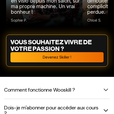
en visio depuis mon salon, sur
difficultés 
ma propre machine. Un vrai
complicité 
bonheur !
perdue.
Sophie P.
Chloé S.
VOUS SOUHAITEZ VIVRE DE
VOTRE PASSION ?
Devenez Skiller !
Comment fonctionne Wooskill ?
Dois-je m'abonner pour accéder aux cours
?