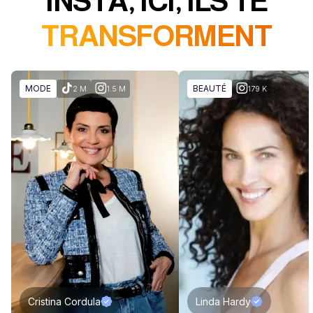
INSTA, ICI, ILS TE
TRANSFORMENT
MODE
BEAUTÉ
2 M
1.5 M
179 K
Cristina Cordula
Linda Hardy