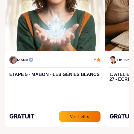
MANA
5
Un livre 
ETAPE 5 - MABON - LES GÉNIES BLANCS
1. ATELIER
27 - ECRIR
GRATUIT
GRATUI
Voir l'offre