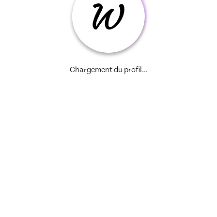
Chargement du profil...