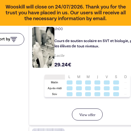
Wooskill will close on 24/07/2026. Thank you for the
trust you have placed in us. Our users will receive all
the necessary information by email.
1h00
ort by
Cours de soutien scolaire en SVT et biologie, 
les élèves de tous niveaux.
Lucile
29.24€
L
M
M
J
V
S
D
Matin
Après-midi
Soir
View offer