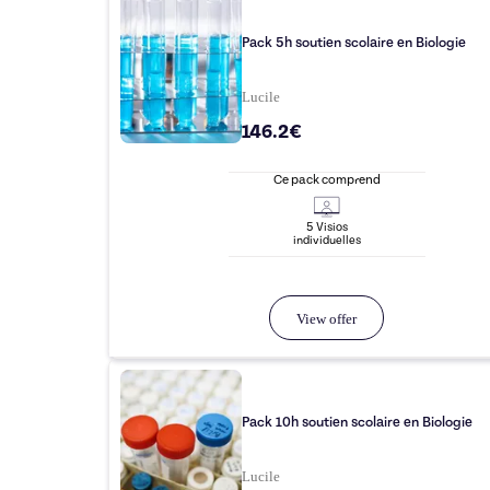
Pack 5h soutien scolaire en Biologie
Lucile
146.2€
Ce pack comprend
5
Visio
s
individuelle
s
View offer
Pack 10h soutien scolaire en Biologie
Lucile